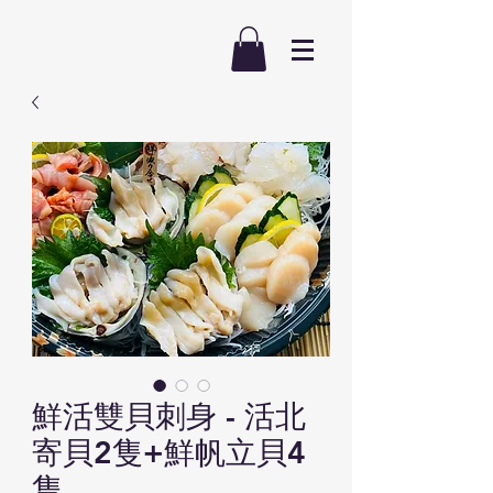
鮮活雙貝刺身 - 活北
寄貝2隻+鮮帆立貝4
隻