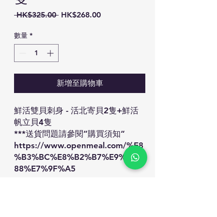
一
促
 HK$325.00 
HK$268.00
般
銷
價
價
數量
*
格
格
新增至購物車
鮮活雙貝刺身 - 活北寄貝2隻+鮮活
帆立貝4隻
***送貨問題請參閱“購買須知“
https://www.openmeal.com/%E8
%B3%BC%E8%B2%B7%E9%A0%
88%E7%9F%A5
WHATSAPP ORDER:
60867229FACEBOOK:
https://www.facebook.com/OPE