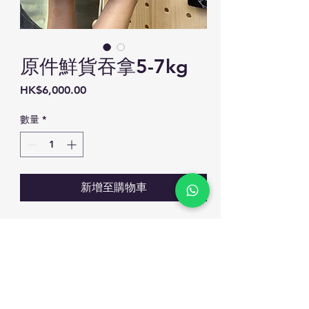
原件鮮貨吞拿5-7kg
價
HK$6,000.00
格
數量
*
新增至購物車
原拿鮮貨腹一番
原件帶骨連皮重5-7kg
有赤身 血合 中腹 大拖 三角位
原件可按要求加工，但不能做壽司
每公斤$1200 不能散要
落單後會先溝通大約重量，到貨後