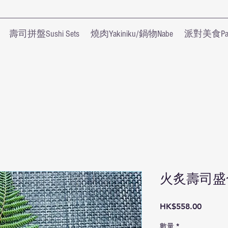
壽司拼盤Sushi Sets
燒肉Yakiniku/鍋物Nabe
派對美食Part
火炙壽司盛合
價
HK$558.00
格
數量
*