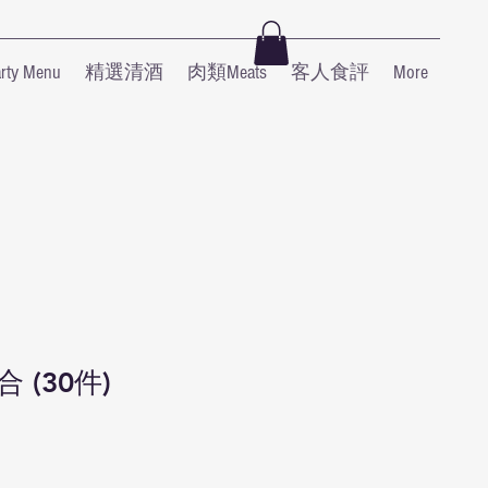
y Menu
精選清酒
肉類Meats
客人食評
More
 (30件)