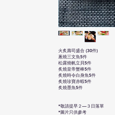
火炙壽司盛合 (30件)
蔥燒三文魚5件
松露燒帆立貝5件
炙燒皇帝蟹棒5件
炙燒時令白身魚5件
炙燒珍寶赤蝦5件
炙燒墨魚5件
*敬請提早２—３日落單
*圖片只供參考