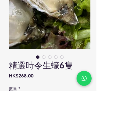
精選時令生蠔6隻
價
HK$268.00
格
數量
*
新增至購物車