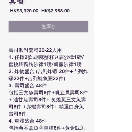
套餐
一
促
 HK$3,320.00 
HK$2,988.00
般
銷
價
價
無庫存
格
格
壽司派對套餐20-22人用
1. 任擇2款:胡麻蟹籽豆腐沙律1磅/
蜜桃煙鴨胸沙律1磅/凱撒沙律1磅
2. 炸物盛合 (吉列炸蝦 20件+吉列炸
蠔22件+吉列魷魚圈22件)
3. 壽司盛合 48件
包括三文魚壽司8件+帆立貝壽司8件
+ 油甘魚壽司8件+ 炙燒蔥三文魚壽
司8件 +赤蝦壽司8件+ 精選白身魚
壽司8件
4. 軍艦盛合 48件
包括蔥吞拿魚蓉軍艦8件+黃金魷魚