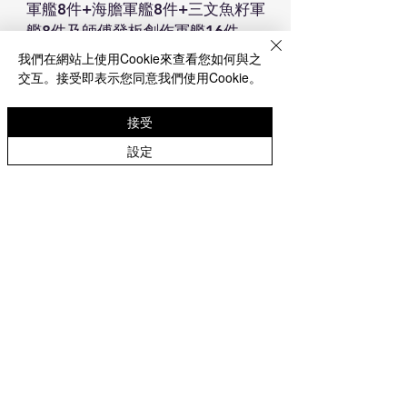
軍艦8件+海膽軍艦8件+三文魚籽軍
艦8件及師傅發板創作軍艦16件
5. 日式四式冷麫 2碟
我們在網站上使用Cookie來查看您如何與之
6. 任擇1款:芒果或花生糯米糍 / 忌
交互。接受即表示您同意我們使用Cookie。
廉泡芙 22件
接受
***嚮應環保, 不包餐具, 包所有醬汁
設定
***如需餐具可另外加配
***如套餐中食材缺貨將以同等價錢
食材代替
***送貨問題請參閱“購買須知“
https://www.openmeal.com/%E8
%B3%BC%E8%B2%B7%E9%A0%
88%E7%9F%A5
ORDER HOTLINE: 60867229 (可
whatsapp order)
INSTAGRAM: