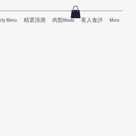
y Menu
精選清酒
肉類Meats
客人食評
More