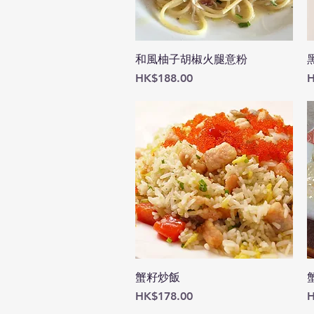
快速瀏覽
和風柚子胡椒火腿意粉
價格
HK$188.00
H
快速瀏覽
蟹籽炒飯
價格
HK$178.00
H