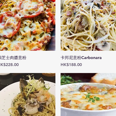
快速瀏覽
快速瀏覽
焗芝士肉醬意粉
卡邦尼意粉Carbonara
價格
價格
K$228.00
HK$188.00