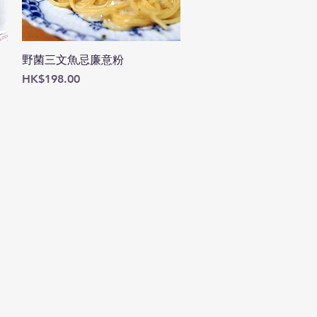
快速瀏覽
野菌三文魚忌廉意粉
價格
HK$198.00