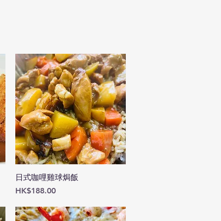
快速瀏覽
日式咖哩雞球焗飯
價格
HK$188.00