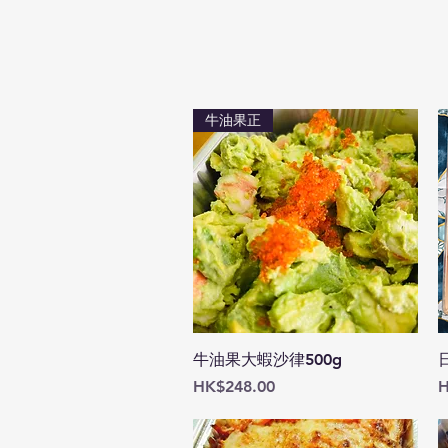
牛油果正
快速瀏覽
牛油果大蝦沙律500g
價格
HK$248.00
H