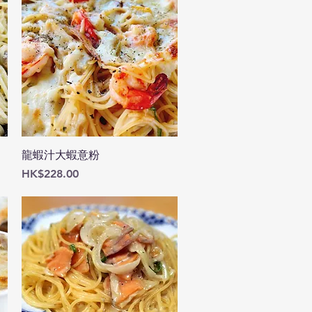
快速瀏覽
龍蝦汁大蝦意粉
價格
HK$228.00