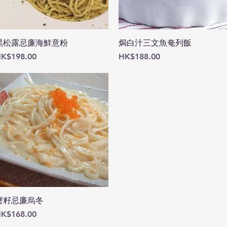
快速瀏覽
快速瀏覽
黑松露忌廉海鮮意粉
焗白汁三文魚奄列飯
價格
價格
K$198.00
HK$188.00
快速瀏覽
蟹籽忌廉烏冬
價格
K$168.00