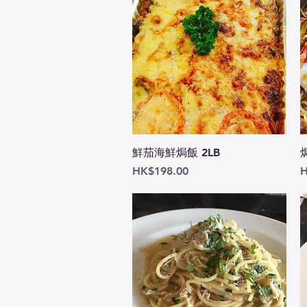
快速瀏覽
鮮茄海鮮焗飯 2LB
價格
HK$198.00
H