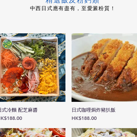
精選飯及粉麫類
中西日式應有盡有，至愛澱粉質！
快速瀏覽
快速瀏覽
日式冷麵 配芝麻醬
日式咖哩焗炸豬扒飯
價格
價格
K$188.00
HK$188.00